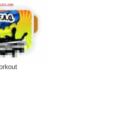
сать нам
orkout