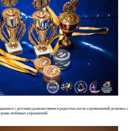
аркам и с детским удовольствием и радостью после соревнований делились с
гурами любимых упражнений.