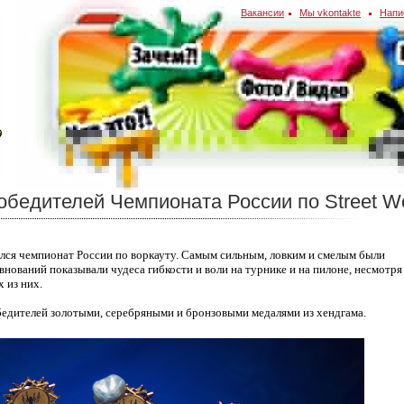
Вакансии
Мы vkontakte
Напи
обедителей Чемпионата России по Street W
ялся чемпионат России по воркауту. Самым сильным, ловким и смелым были
нований показывали чудеса гибкости и воли на турнике и на пилоне, несмотря
 из них.
едителей золотыми, серебряными и бронзовыми медалями из хендгама.