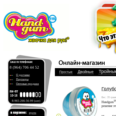
8 (964) 706 44 52
Тройны
Двойные
Простые
О доставке
Партнеры
Оптовые продажи
Голубо
Вес: 35 грам
8-965-266-56-99
(опт)
T
Handgum
решение эт
пусто